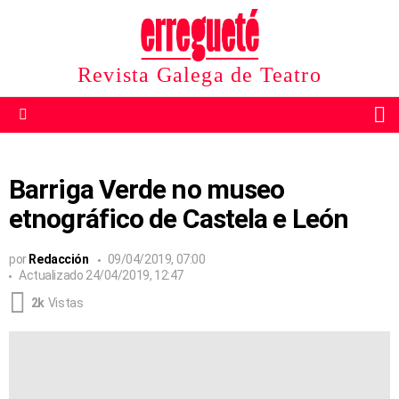
Revista Galega de Teatro
B
Menu
Barriga Verde no museo
etnográfico de Castela e León
por
Redacción
09/04/2019, 07:00
Actualizado
24/04/2019, 12:47
2k
Vistas