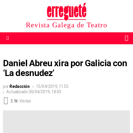
Revista Galega de Teatro
B
Menu
Daniel Abreu xira por Galicia con
‘La desnudez’
por
Redacción
15/04/2019, 11:55
Actualizado
30/04/2019, 18:03
2.9k
Vistas