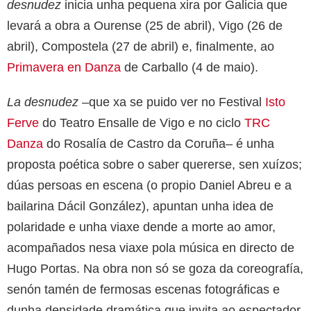
desnudez
inicia unha pequena xira por Galicia que
levará a obra a Ourense (25 de abril), Vigo (26 de
abril), Compostela (27 de abril) e, finalmente, ao
Primavera en Danza
de Carballo (4 de maio).
La desnudez
–que xa se puido ver no Festival
Isto
Ferve
do Teatro Ensalle de Vigo e no ciclo
TRC
Danza
do Rosalía de Castro da Coruña– é unha
proposta poética sobre o saber quererse, sen xuízos;
dúas persoas en escena (o propio Daniel Abreu e a
bailarina Dácil González), apuntan unha idea de
polaridade e unha viaxe dende a morte ao amor,
acompañados nesa viaxe pola música en directo de
Hugo Portas. Na obra non só se goza da coreografía,
senón tamén de fermosas escenas fotográficas e
dunha densidade dramática que invita ao espectador