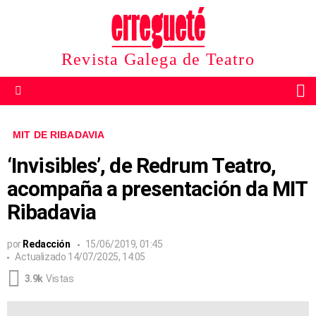
Revista Galega de Teatro
B
Menu
MIT DE RIBADAVIA
‘Invisibles’, de Redrum Teatro,
acompaña a presentación da MIT
Ribadavia
por
Redacción
15/06/2019, 01:45
Actualizado
14/07/2025, 14:05
3.9k
Vistas