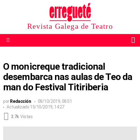
Revista Galega de Teatro
B
Menu
O monicreque tradicional
desembarca nas aulas de Teo da
man do Festival Titiriberia
por
Redacción
08/10/2019, 08:51
Actualizado
15/10/2019, 14:27
3.7k
Vistas