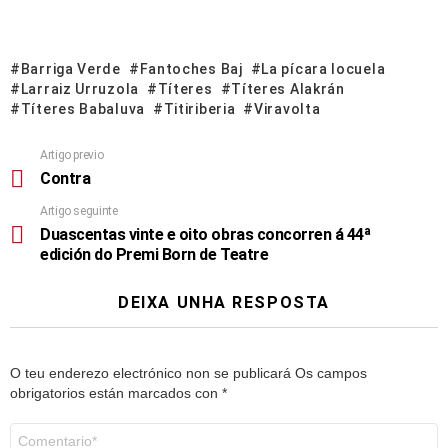
Barriga Verde
Fantoches Baj
La pícara locuela
Larraiz Urruzola
Títeres
Títeres Alakrán
Títeres Babaluva
Titiriberia
Viravolta
Artigo previo
Contra
Artigo seguinte
Duascentas vinte e oito obras concorren á 44ª
edición do Premi Born de Teatre
DEIXA UNHA RESPOSTA
O teu enderezo electrónico non se publicará
Os campos
obrigatorios están marcados con
*
Comentario
*