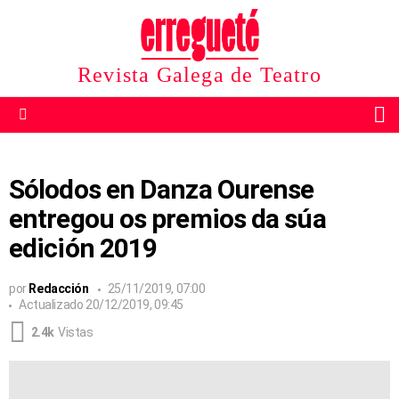
Revista Galega de Teatro
B
Menu
Sólodos en Danza Ourense
entregou os premios da súa
edición 2019
por
Redacción
25/11/2019, 07:00
Actualizado
20/12/2019, 09:45
2.4k
Vistas