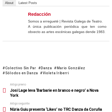
About
Latest Posts
Redacción
Somos a erregueté | Revista Galega de Teatro.
A única publicación periódica que ten como
obxecto as artes escénicas galegas dende 1983.
Colectivo Sin Par
Danza
Mario González
Sólodos en Danza
Violeta Iriberri
Artigo previo
Josi Lage leva ‘Barbarie en branco e negro’ a Nova
York
Artigo seguinte
Nùria Guiu presenta ‘Likes’ no TRC Danza da Coruña