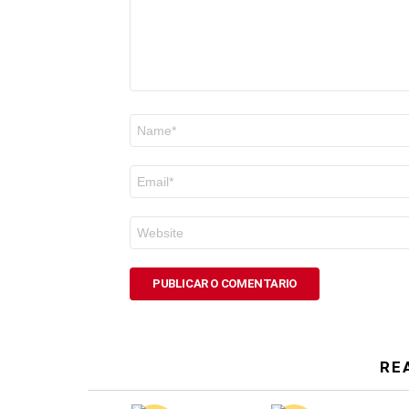
Nome
*
Correo
electrónico
*
Web
RE