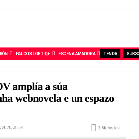
NIÓN
PALCOS LGBTIQ+
ESCENA AMADORA
TENDA
SUBSC
DV amplía a súa
nha webnovela e un espazo
/2020, 00:54
2.5k
Vistas