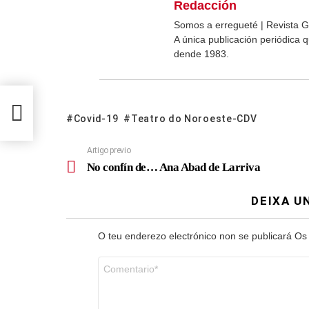
Redacción
Somos a erregueté | Revista G
A única publicación periódica
dende 1983.
Covid-19
Teatro do Noroeste-CDV
Artigo previo
No confín de… Ana Abad de Larriva
DEIXA U
O teu enderezo electrónico non se publicará
Os
Comentario
*