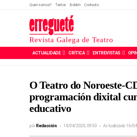
Quen somos?
Textos
Boletín
Contacto
Revista Galega de Teatro
ACTUALIDADE
CRÍTICA
ENTREVISTAS
OPI
O Teatro do Noroeste-C
programación dixital cu
educativo
por
Redacción
14/04/2020, 09:50
Actualizado
16/04