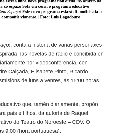
na estrea unha nova programación dixital no ámbito da
sa
co espazo Sofá em cena, o programa educativo
 Sem Espaço!
Este novo programa estará disponible ata o
a compañía vianense. | Foto:
Luis Lagadouro |
aço!
, conta a historia de varias personaxes
spirada nas novelas de radio e concibida en
iariamente por videoconferencia, con
dre Calçada, Elisabete Pinto, Ricardo
smisións de luns a venres, ás 15:00 horas
ducativo que, tamén diariamente, propón
ra pais e filhos, da autoría de Raquel
ativo do Teatro do Noroeste – CDV. O
ás 9:00 (hora portuguesa).