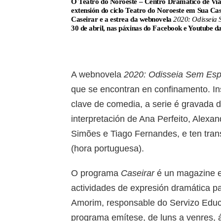
O Teatro do Noroeste – Centro Dramático de Via
extensión do ciclo
Teatro do Noroeste em Sua Ca
Caseirar e a estrea da webnovela
2020: Odisseia
30 de abril, nas páxinas do Facebook e Youtube d
A webnovela
2020: Odisseia Sem Esp
que se encontran en confinamento. In
clave de comedia, a serie é gravada d
interpretación de Ana Perfeito, Alexan
Simões e Tiago Fernandes, e ten tran
(hora portuguesa).
O programa
Caseirar
é un magazine e
actividades de expresión dramática pa
Amorim, responsable do Servizo Educ
programa emítese, de luns a venres, 