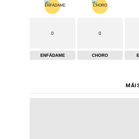
0
0
ENFÁDAME
CHORO
MÁI