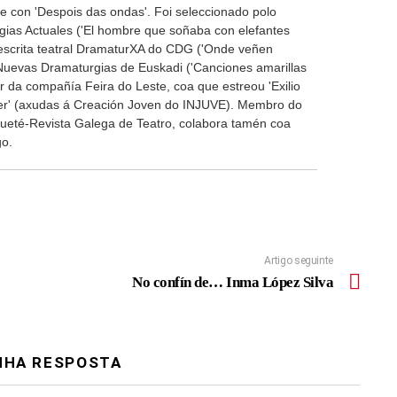
e con 'Despois das ondas'. Foi seleccionado polo
as Actuales ('El hombre que soñaba con elefantes
e escrita teatral DramaturXA do CDG ('Onde veñen
 Nuevas Dramaturgias de Euskadi ('Canciones amarillas
or da compañía Feira do Leste, coa que estreou 'Exilio
er' (axudas á Creación Joven do INJUVE). Membro do
gueté-Revista Galega de Teatro, colabora tamén coa
go.
Artigo seguinte
No confín de… Inma López Silva
NHA RESPOSTA