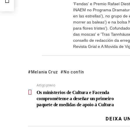
'Fendas' e Premio Rafael Diest
INAEM no Programa Dramaturgi
en las estrellas'), no grupo d
morrer as baleas') e na bolsa
para flores tristes'). Cofundad
das moscas' e 'Tras Tannhäus
consello de redacción da erre
Revista Grial e A Movida de Vi
Melania Cruz
No confín
Artigo previo
Os ministerios de Cultura e Facenda
comprométense a deseñar un primeiro
paquete de medidas de apoio á Cultura
DEIXA U