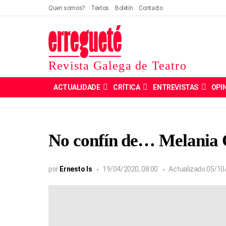
Quen somos?
Textos
Boletín
Contacto
Revista Galega de Teatro
ACTUALIDADE
CRÍTICA
ENTREVISTAS
OPI
No confín de… Melania 
por
Ernesto Is
19/04/2020, 08:00
Actualizado
05/10/