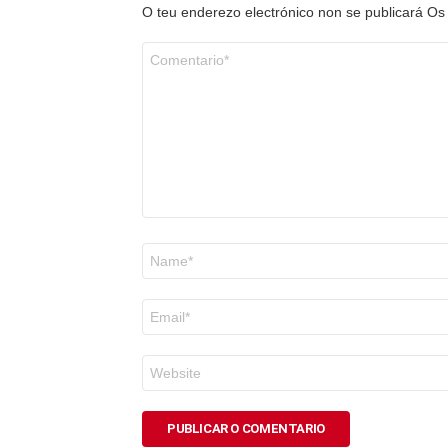
O teu enderezo electrónico non se publicará
Os
Comentario
*
Nome
*
Correo
electrónico
*
Web