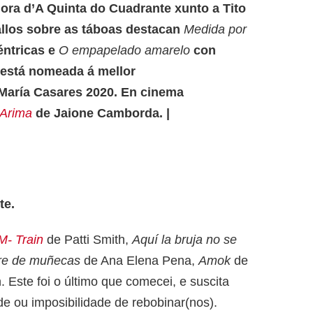
dora d’A Quinta do Cuadrante xunto a Tito
allos sobre as táboas destacan
Medida por
éntricas e
O empapelado amarelo
con
 está nomeada á mellor
María Casares 2020. En cinema
Arima
de Jaione Camborda. |
te.
M- Train
de Patti Smith,
Aquí la bruja no se
re de muñecas
de Ana Elena Pena,
Amok
de
. Este foi o último que comecei, e suscita
de ou imposibilidade de rebobinar(nos).