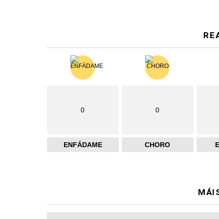
RE
0
0
ENFÁDAME
CHORO
MÁI