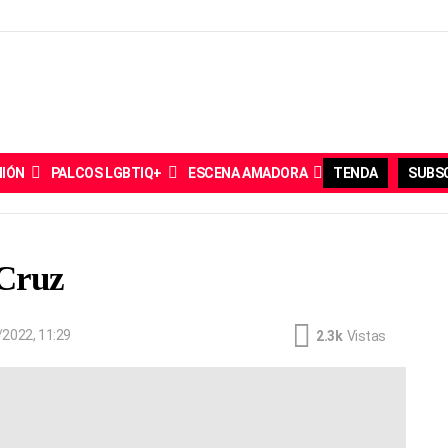
NIÓN
PALCOS LGBTIQ+
ESCENA AMADORA
TENDA
SUBSC
Cruz
2022, 11:29
2.3k
Vistas