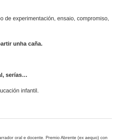
po de experimentación, ensaio, compromiso,
artir unha caña.
al, serías…
cación infantil.
arrador oral e docente. Premio Abrente (ex aequo) con