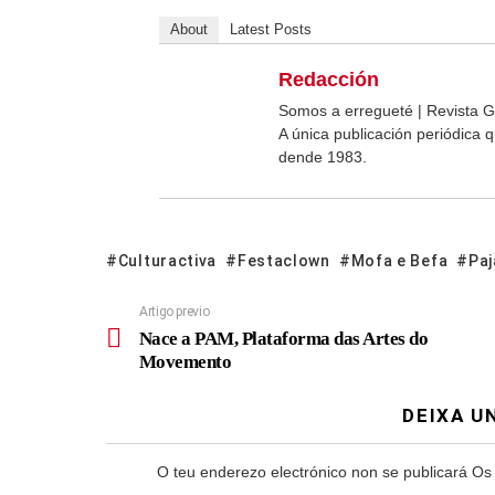
About
Latest Posts
Redacción
Somos a erregueté | Revista G
A única publicación periódica
dende 1983.
Culturactiva
Festaclown
Mofa e Befa
Paj
Artigo previo
Nace a PAM, Plataforma das Artes do
Movemento
DEIXA U
O teu enderezo electrónico non se publicará
Os