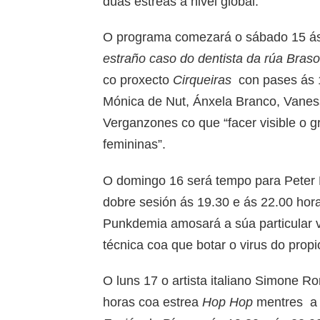
dúas estreas a nivel global.
O programa comezará o sábado 15 ás
estraño caso do dentista da rúa Bras
co proxecto
Cirqueiras
con pases ás 1
Mónica de Nut, Ánxela Branco, Vanes
Verganzones co que “facer visible o gr
femininas”.
O domingo 16 será tempo para Peter
dobre sesión ás 19.30 e ás 22.00 hora
Punkdemia amosará a súa particular v
técnica coa que botar o virus do propi
O luns 17 o artista italiano Simone
horas coa estrea
Hop Hop
mentres a 