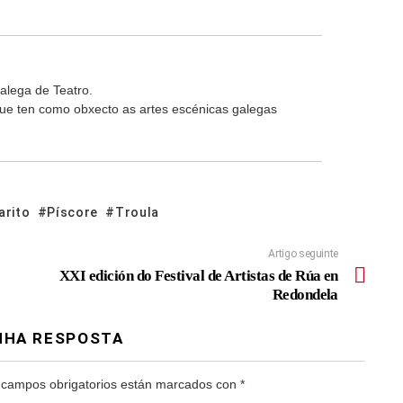
alega de Teatro.
 que ten como obxecto as artes escénicas galegas
arito
Píscore
Troula
Artigo seguinte
XXI edición do Festival de Artistas de Rúa en
Redondela
NHA RESPOSTA
 campos obrigatorios están marcados con
*