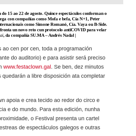
n do 15 ao 22 de agosto. Quince espectáculos conforman o
lega con compañías como Mofa e befa, Cía N+1, Peter
 internacionais como Simone Romanó, Cía. Vaya ou B-Side.
 afronta un novo reto cun protocolo antiCOVID para velar
ai
, da compañía SU.MA – Andrés Nadal |
s ao cen por cen, toda a programación
nte do auditorio) e para asistir será preciso
en
www.festaclown.gal
. Se ben, dez minutos
 quedarán a libre disposición ata completar
n apoia e crea tecido ao redor do circo e
licia e do mundo. Para esta edición, nunha
roximidade, o Festival presenta un cartel
 estreas de espectáculos galegos e outras