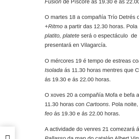
Fusión
de Píscore ás 19.30 e ás 22.0
O martes 18 a compañía Trío Detrés o
+Ritmo
a partir das 12.30 horas. Pola
platito, platete
será o espectáculo de 
presentará en Vilagarcía.
O mércores 19 é tempo de estreas coa
Isolada
ás 11.30 horas mentres que 
ás 19.30 e ás 22.00 horas.
O xoves 20 a compañía Mofa e befa a
11.30 horas con
Cartoons
. Pola noite
feo
ás 19.30 e ás 22.00 horas.
A actividade do venres 21 comezará 
Pallasso
da man do catalán Albert Vin