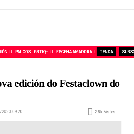
NIÓN
PALCOS LGBTIQ+
ESCENA AMADORA
TENDA
SUBSC
ova edición do Festaclown do
/2020, 09:20
2.5k
Vistas