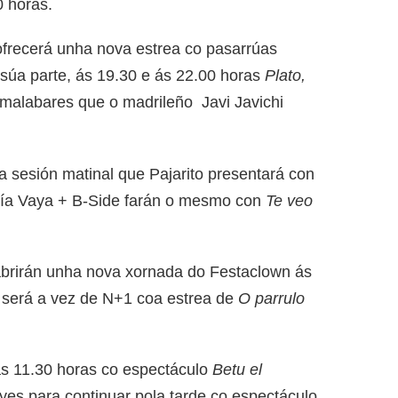
0 horas.
frecerá unha nova estrea co pasarrúas
 súa parte, ás 19.30 e ás 22.00 horas
Plato,
malabares que o madrileño Javi Javichi
 sesión matinal que Pajarito presentará con
Cía Vaya + B-Side farán o mesmo con
Te veo
brirán unha nova xornada do Festaclown ás
, será a vez de N+1 coa estrea de
O parrulo
ás 11.30 horas co espectáculo
Betu el
yes para continuar pola tarde co espectáculo