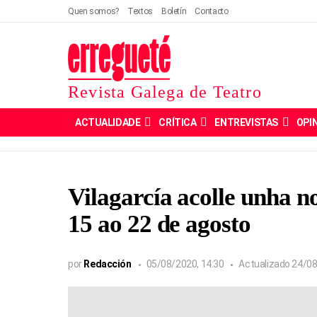
Quen somos?
Textos
Boletín
Contacto
Revista Galega de Teatro
ACTUALIDADE
CRÍTICA
ENTREVISTAS
OPI
Vilagarcía acolle unha n
15 ao 22 de agosto
por
Redacción
05/08/2020, 14:30
Actualizado
24/08