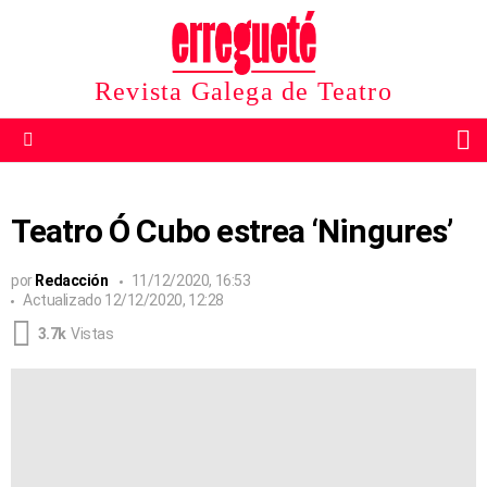
Revista Galega de Teatro
B
Menu
Teatro Ó Cubo estrea ‘Ningures’
por
Redacción
11/12/2020, 16:53
Actualizado
12/12/2020, 12:28
3.7k
Vistas