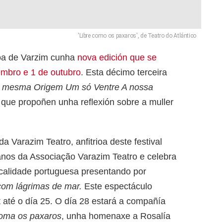
'Libre como os paxaros', de Teatro do Atlántico
voa de Varzim cunha
nova edición que se
embro e 1 de outubro
. Esta décimo terceira
mesma Origem Um só Ventre A nossa
s que propoñen unha reflexión sobre a muller
a Varazim Teatro, anfitrioa deste festival
anos da Associação Varazim Teatro e celebra
ocalidade portuguesa presentando por
 com lágrimas de mar.
Este espectáculo
 até o día 25. O día 28 estará a compañía
coma os paxaros
, unha homenaxe a Rosalía