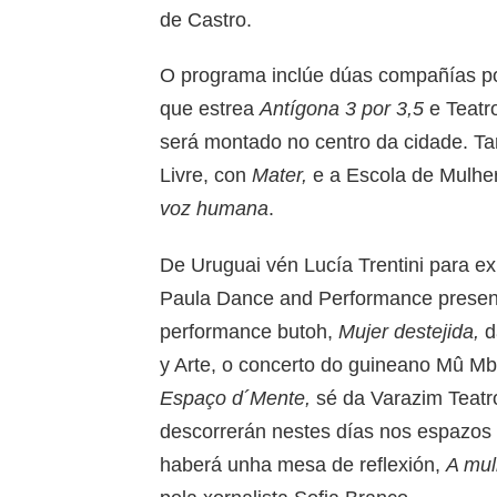
de Castro.
O programa inclúe dúas compañías po
que estrea
Antígona 3 por 3,5
e Teatr
será montado no centro da cidade. Ta
Livre, con
Mater,
e a Escola de Mulhe
voz humana
.
De Uruguai vén Lucía Trentini para ex
Paula Dance and Performance present
performance butoh,
Mujer destejida,
d
y Arte, o concerto do guineano Mû M
Espaço d´Mente,
sé da Varazim Teatr
descorrerán nestes días nos espazos 
haberá unha mesa de reflexión,
A mul