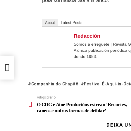
pola xornalista Sofia Branco.
About
Latest Posts
Redacción
Somos a erregueté | Revista G
A única publicación periódica
dende 1983.
es,
Companhia do Chapitô
Festival É-Aqui-in-Óci
Artigo previo
O CDG e Ainé Producións estrean ‘Recortes,
caneos e outras formas de driblar’
DEIXA U