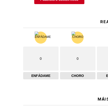
RE
0
0
ENFÁDAME
CHORO
MÁI