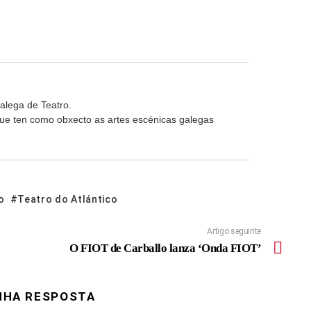
alega de Teatro.
 que ten como obxecto as artes escénicas galegas
o
Teatro do Atlántico
Artigo seguinte
O FIOT de Carballo lanza ‘Onda FIOT’
NHA RESPOSTA