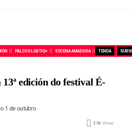
NIÓN
PALCOS LGBTIQ+
ESCENA AMADORA
TENDA
SUBSC
13ª edición do festival É-
o 1 de outubro
3.9k
Vistas