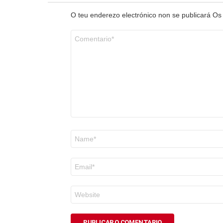
O teu enderezo electrónico non se publicará
Os
Comentario
*
Nome
*
Correo
electrónico
*
Web