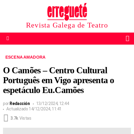
Revista Galega de Teatro
B
Menu
ESCENA AMADORA
O Camões – Centro Cultural
Português em Vigo apresenta o
espetáculo Eu.Camões
por
Redacción
13/12/2024, 12:44
Actualizado
14/12/2024, 11:41
3.7k
Vistas