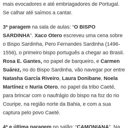
mais evocadores e até embriagadores de Portugal.
Se calhar até saímos a cantar.
3ª paragem
na sala de aulas: “
O BISPO
SARDINHA
”.
Xaco Otero
escreveu uma cena sobre
o Bispo Sardinha, Pero Fernandes Sardinha (1496-
1556), o primeiro bispo português a chegar ao Brasil.
Rosa
E. Gantes,
no papel de barqueiro, e
Carmen
Suárez,
no do Bispo Sardinha, vão navegar por entre
Natasha García Riveiro
,
Laura Donibane
,
Noela
Martínez
e
Nuria Otero
, no papel da tribo Caeté,
para brincar com o naufrágio do bispo na foz do rio
Couripe, na região norte da Bahia, e com a sua
captura pelo povo Caeté.
4ª e última paragem
no salão: “
CAMONIANA
”. Na