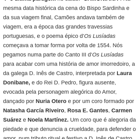
mesma data histórica da cena do Bispo Sardinha e
da sua viagem final, Camões andava também de
viagem, era a época das grandes travessias
portuguesas, e o poema épico d’
Os
Lusíadas
começava a tomar forma por volta de 1554. Nós
pegamos numa parte do Canto III d’
Os
Lusíadas
para acabar com uma história de amor imorredoiro, a
da galega D. Inês de Castro, interpretada por
Laura
Donibane,
e do Rei D. Pedro, figura ausente,
evocada pela personagem alegórica do Amor,
dançado por
Nuria Otero
e por um coro formado por
Natasha García Riveiro
,
Rosa E. Gantes
,
Carmen
Suárez
e
Noela Martínez.
Um coro que é alegoria da
piedade e que denuncia a crueldade, para defender o
amor, num tributo ritual e festivo a D. Inês de Castro.