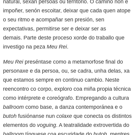
natural, sexan persoas ou territorio. O camiño non é
impoñer, senón escoitar, deixar que cada quen atope
o seu ritmo e acompañar sen presión, sen
expectativas, permitirse ser e deixar ser as
demais. Parte deste proceso xorde do traballo que
investigo na peza
Meu Rei
.
Meu Rei
preséntase como a metamorfose final do
personaxe e da persoa, ou, se cadra, unha delas, xa
que estamos sempre en continuo cambio. Neste
reencontro co corpo, exploro coa miña propia técnica
como intérprete e coreógrafo. Empregando a cultura
ballroom
como base, a danza contemporánea e o
butoh
fusiónanse nun
colaxe
que conecta os distintos
elementos do
voguing
. A teatralidade extrovertida do
ballroom
tínguese coa escuridade do
butoh
, mentres