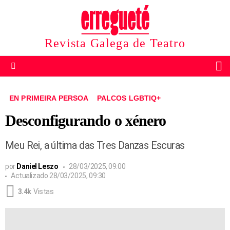
Revista Galega de Teatro
B
Menu
EN PRIMEIRA PERSOA
PALCOS LGBTIQ+
Desconfigurando o xénero
Meu Rei, a última das Tres Danzas Escuras
por
Daniel Leszo
28/03/2025, 09:00
Actualizado
28/03/2025, 09:30
3.4k
Vistas