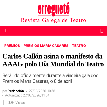
Revista Galega de Teatro
B
Menu
PREMIOS
PREMIOS MARÍA CASARES
TEATRO
Carlos Callón asina o manifesto da
AAAG polo Día Mundial do Teatro
Será lido oficialmente durante a vindeira gala dos
Premios María Casares, o 8 de abril
por
Redacción
27/03/2026, 10:58
Actualizado
27/03/2026, 11:04
3.9k
Vistas