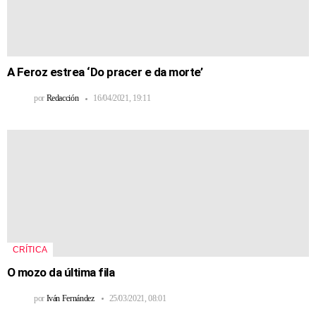
A Feroz estrea ‘Do pracer e da morte’
por
Redacción
16/04/2021, 19:11
CRÍTICA
O mozo da última fila
por
Iván Fernández
25/03/2021, 08:01