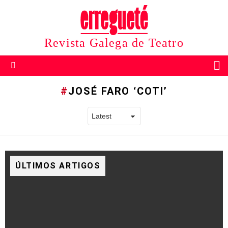
Revista Galega de Teatro
B
Menu
JOSÉ FARO ‘COTI’
ÚLTIMOS ARTIGOS