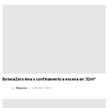
ButacaZero leva o confinamento a escena en ’32m²’
por
Redacción
12/03/2021, 09:50