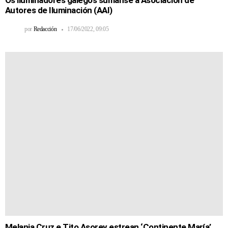
Os iluminadores galegos súmanse á Asociación de
Autores de Iluminación (AAI)
por
Redacción
17/06/2022, 09:05
Melania Cruz e Tito Asorey estrean ‘Continente María’