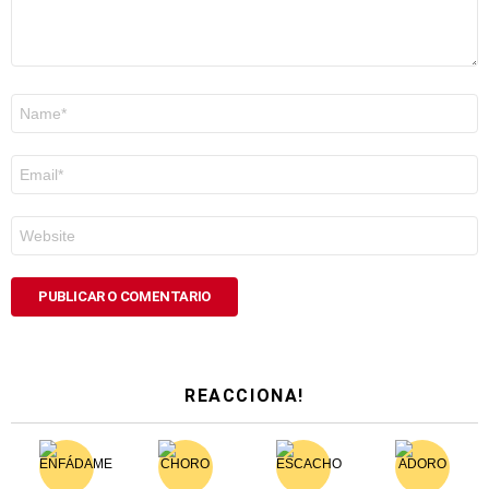
Nome
*
Correo
electrónico
*
Web
REACCIONA!