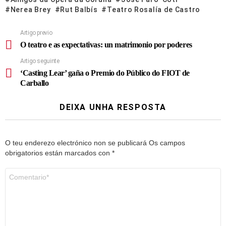
Nerea Brey
Rut Balbís
Teatro Rosalía de Castro
Artigo previo
O teatro e as expectativas: un matrimonio por poderes
Artigo seguinte
‘Casting Lear’ gaña o Premio do Público do FIOT de
Carballo
DEIXA UNHA RESPOSTA
O teu enderezo electrónico non se publicará
Os campos
obrigatorios están marcados con
*
Comentario
*