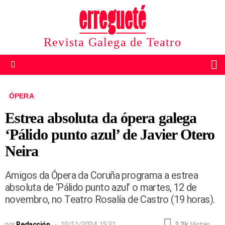
Revista Galega de Teatro
B
Menu
ÓPERA
Estrea absoluta da ópera galega
‘Pálido punto azul’ de Javier Otero
Neira
Amigos da Ópera da Coruña programa a estrea
absoluta de ‘Pálido punto azul’ o martes, 12 de
novembro, no Teatro Rosalía de Castro (19 horas).
por
Redacción
10/11/2024, 15:31
2.2k
Vistas