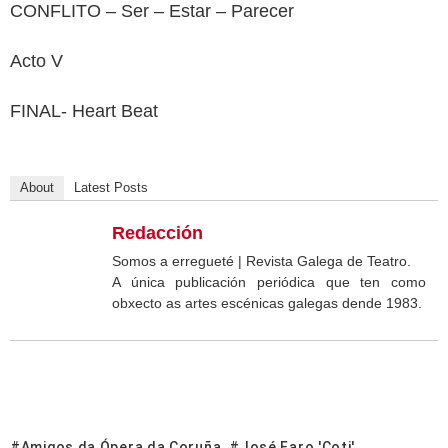
CONFLITO – Ser – Estar – Parecer
Acto V
FINAL- Heart Beat
About
Latest Posts
Redacción
Somos a erregueté | Revista Galega de Teatro.
A única publicación periódica que ten como
obxecto as artes escénicas galegas dende 1983.
Amigos da Ópera da Coruña
José Faro 'Coti'