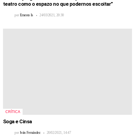
teatro como o espazo no que podernos escoitar”
por
Ernesto Is
24/03/2021, 20:30
CRÍTICA
Soga e Cinsa
por
Iván Fernández
20/02/2021, 14:47