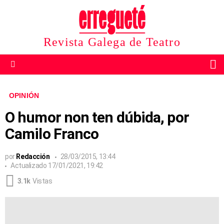
Revista Galega de Teatro
B
Menu
OPINIÓN
O humor non ten dúbida, por
Camilo Franco
por
Redacción
28/03/2015, 13:44
Actualizado
17/01/2021, 19:42
3.1k
Vistas