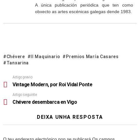
A única publicación periódica que ten como
obxecto as artes escénicas galegas dende 1983.
Chévere
Il Maquinario
Premios María Casares
Tanxarina
Artigo previo
Vintage Modern, por Roi Vidal Ponte
Artigo seguinte
Chévere desembarca en Vigo
DEIXA UNHA RESPOSTA
O teu enderezo electrónico non se publicará
Os campos