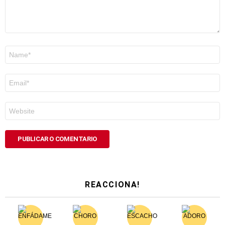
Nome
*
Correo
electrónico
*
Web
REACCIONA!