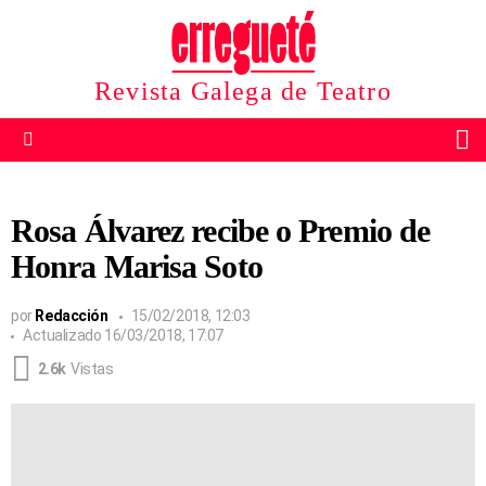
Revista Galega de Teatro
B
Menu
Rosa Álvarez recibe o Premio de
Honra Marisa Soto
por
Redacción
15/02/2018, 12:03
Actualizado
16/03/2018, 17:07
2.6k
Vistas