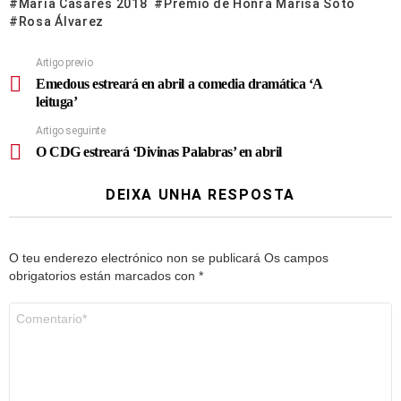
María Casares 2018
Premio de Honra Marisa Soto
Rosa Álvarez
Artigo previo
Emedous estreará en abril a comedia dramática ‘A
leituga’
Artigo seguinte
O CDG estreará ‘Divinas Palabras’ en abril
DEIXA UNHA RESPOSTA
O teu enderezo electrónico non se publicará
Os campos
obrigatorios están marcados con
*
Comentario
*