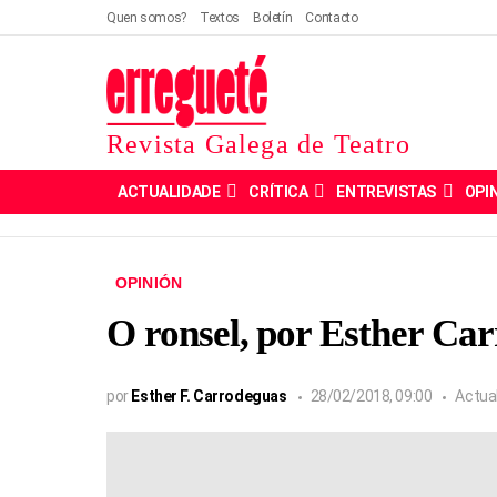
Quen somos?
Textos
Boletín
Contacto
Revista Galega de Teatro
ACTUALIDADE
CRÍTICA
ENTREVISTAS
OPI
OPINIÓN
O ronsel, por Esther Ca
por
Esther F. Carrodeguas
28/02/2018, 09:00
Actua