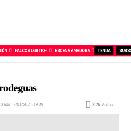
NIÓN
PALCOS LGBTIQ+
ESCENA AMADORA
TENDA
SUBSC
rrodeguas
lizado
17/01/2021, 19:39
3.7k
Vistas