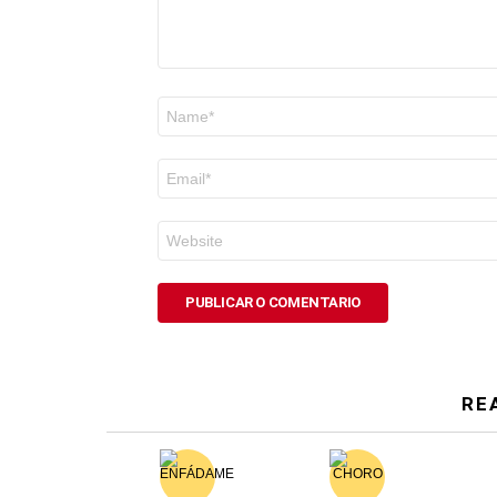
Nome
*
Correo
electrónico
*
Web
RE