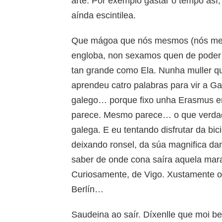
arte. Por exemplo gastar o tempo así
aínda escintilea.
Que mágoa que nós mesmos (nós mes
engloba, non sexamos quen de poder 
tan grande como Ela. Nunha muller qu
aprendeu catro palabras para vir a Ga
galego… porque fixo unha Erasmus 
parece. Mesmo parece… o que verdadei
galega. E eu tentando disfrutar da bic
deixando ronsel, da súa magnifica da
saber de onde cona saíra aquela mara
Curiosamente, de Vigo. Xustamente on
Berlín…
Saudeina ao saír. Díxenlle que moi b