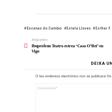
Escenas do Cambio
Estela Lloves
Esther F
Artigo previo
Ibuprofeno Teatro estrea ‘Casa O’Rei’ en
Vigo
DEIXA U
O teu enderezo electrónico non se publicará
Os
Comentario
*