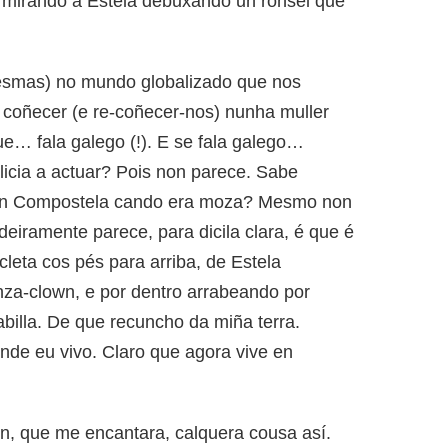
, mirando a Estela debuxando un ronsel que
mas) no mundo globalizado que nos
coñecer (e re-coñecer-nos) nunha muller
e… fala galego (!). E se fala galego…
licia a actuar? Pois non parece. Sabe
en Compostela cando era moza? Mesmo non
ramente parece, para dicila clara, é que é
icleta cos pés para arriba, de Estela
nza-clown, e por dentro arrabeando por
billa. De que recuncho da miña terra.
de eu vivo. Claro que agora vive en
en, que me encantara, calquera cousa así.