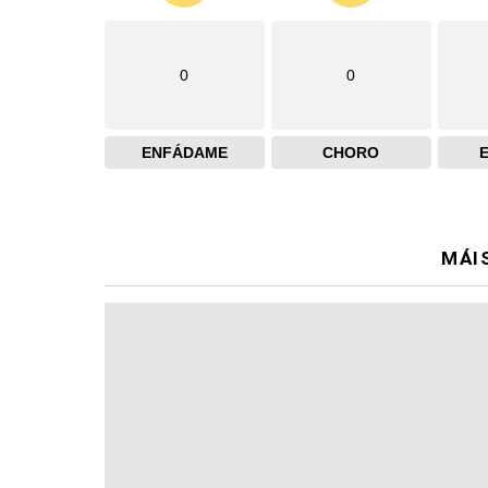
0
0
ENFÁDAME
CHORO
MÁI