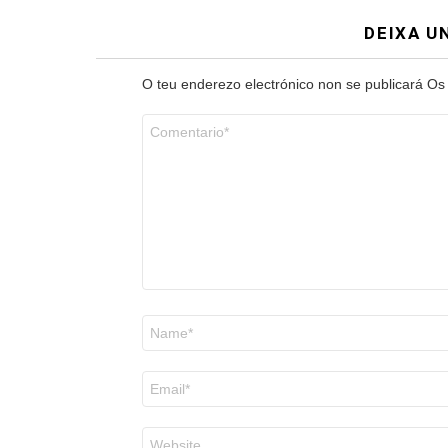
DEIXA U
O teu enderezo electrónico non se publicará
Os
Comentario
*
Nome
*
Correo
electrónico
*
Web