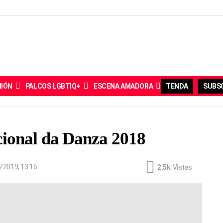
NIÓN
PALCOS LGBTIQ+
ESCENA AMADORA
TENDA
SUBSC
cional da Danza 2018
/2019, 13:16
2.5k
Vistas