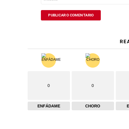
RE
0
0
ENFÁDAME
CHORO