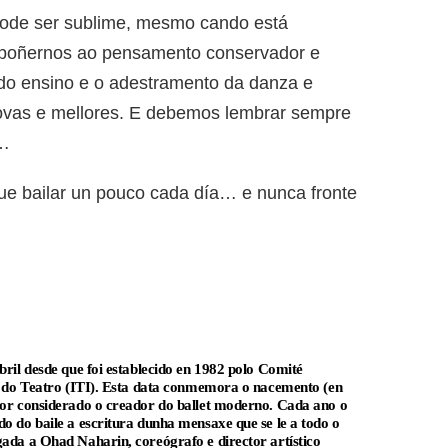
pode ser sublime, mesmo cando está
opoñernos ao pensamento conservador e
 do ensino e o adestramento da danza e
 novas e mellores. E debemos lembrar sempre
a…
e bailar un pouco cada día… e nunca fronte
ril desde que foi establecido en 1982 polo Comité
al do Teatro (ITI). Esta data conmemora o nacemento (en
sor considerado o creador do ballet moderno. Cada ano o
o do baile a escritura dunha mensaxe que se le a todo o
ada a Ohad Naharin, coreógrafo e director artístico