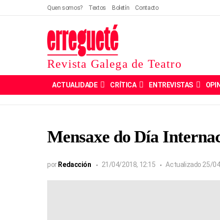
Quen somos?
Textos
Boletín
Contacto
Revista Galega de Teatro
ACTUALIDADE
CRÍTICA
ENTREVISTAS
OPI
Mensaxe do Día Interna
por
Redacción
21/04/2018, 12:15
Actualizado
25/04