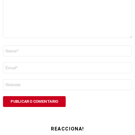
Nome
*
Correo
electrónico
*
Web
REACCIONA!