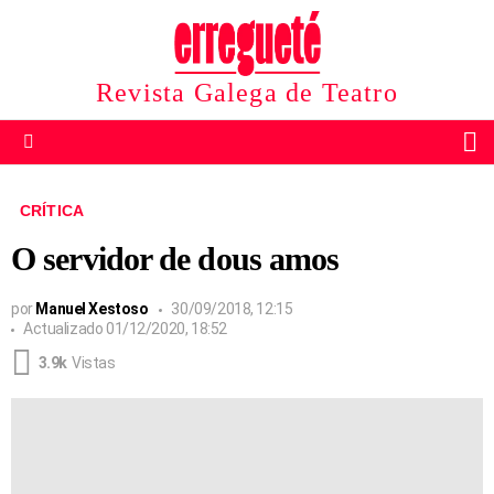
Revista Galega de Teatro
B
Menu
CRÍTICA
O servidor de dous amos
por
Manuel Xestoso
30/09/2018, 12:15
Actualizado
01/12/2020, 18:52
3.9k
Vistas