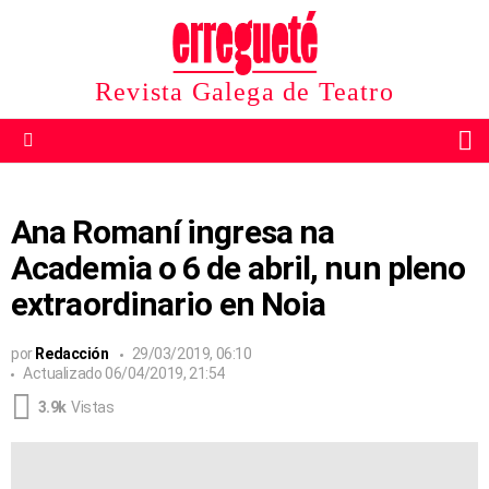
Revista Galega de Teatro
B
Menu
Ana Romaní ingresa na
Academia o 6 de abril, nun pleno
extraordinario en Noia
por
Redacción
29/03/2019, 06:10
Actualizado
06/04/2019, 21:54
3.9k
Vistas