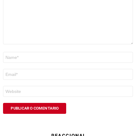
Nome
*
Correo
electrónico
*
Web
REACCIONA!