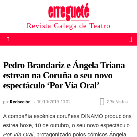
Revista Galega de Teatro
B
Menu
Pedro Brandariz e Ángela Triana
estrean na Coruña o seu novo
espectáculo ‘Por Vía Oral’
por
Redacción
10/10/2019, 10:02
2.7k
Vistas
A compañía escénica coruñesa DINAMO producións
estrea hoxe, 10 de outubro, o seu novo espectáculo
Por Vía Oral
, protagonizado polos cómicos Ángela