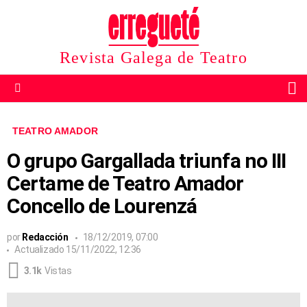
Revista Galega de Teatro
B
Menu
TEATRO AMADOR
O grupo Gargallada triunfa no III
Certame de Teatro Amador
Concello de Lourenzá
por
Redacción
18/12/2019, 07:00
Actualizado
15/11/2022, 12:36
3.1k
Vistas