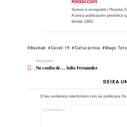
Redacción
Somos a erregueté | Revista G
A única publicación periódica
dende 1983.
Baobab
Covid-19
Culturactiva
Mago Tet
Artigo previo
No confín de… Julio Fernández
DEIXA U
O teu enderezo electrónico non se publicará
Os
Comentario
*