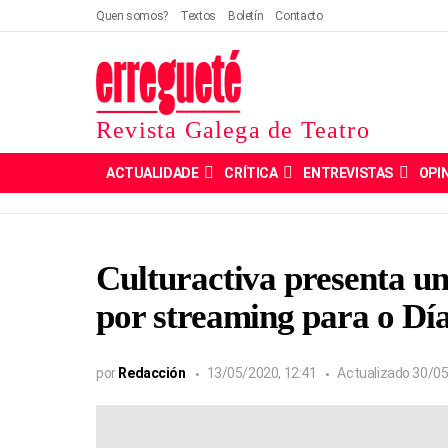
Quen somos?
Textos
Boletín
Contacto
Revista Galega de Teatro
ACTUALIDADE
CRÍTICA
ENTREVISTAS
OPI
Culturactiva presenta u
por streaming para o Día
por
Redacción
13/05/2020, 12:41
Actualizado
30/05