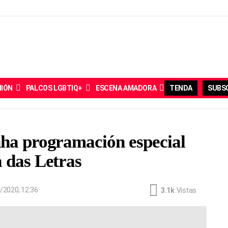
NIÓN
PALCOS LGBTIQ+
ESCENA AMADORA
TENDA
SUBSC
nha programación especial
 das Letras
/2020, 12:36
3.1k
Vistas