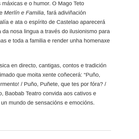
ns máxicas e o humor. O Mago Teto
de
Merlín e Familia
, fará adiviñación
lía e ata o espírito de Castelao aparecerá
a da nosa lingua a través do ilusionismo para
nas e toda a familia e render unha homenaxe
ca en directo, cantigas, contos e tradición
 rimado que moita xente coñecerá: “Puño,
rmento! / Puño, Puñete, que tes por fóra? /
, Baobab Teatro convida aos cativos e
ir un mundo de sensacións e emocións.