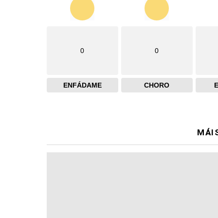
0
0
ENFÁDAME
CHORO
MÁI