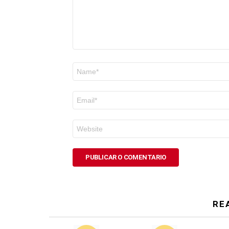
Nome
*
Correo
electrónico
*
Web
RE