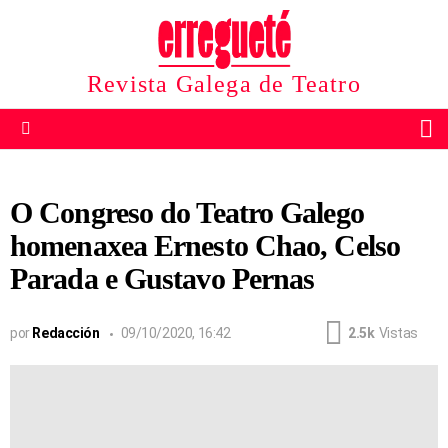
Revista Galega de Teatro
B
Menu
O Congreso do Teatro Galego
homenaxea Ernesto Chao, Celso
Parada e Gustavo Pernas
por
Redacción
09/10/2020, 16:42
2.5k
Vistas