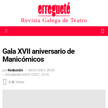
Revista Galega de Teatro
B
Menu
Gala XVII aniversario de
Manicómicos
por
Redacción
04/01/2021, 09:55
Actualizado
04/01/2021, 10:10
3.3k
Vistas