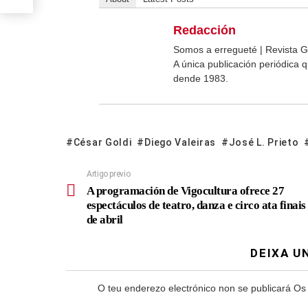
Redacción
Somos a erregueté | Revista G
A única publicación periódica
dende 1983.
César Goldi
Diego Valeiras
José L. Prieto
Artigo previo
A programación de Vigocultura ofrece 27
espectáculos de teatro, danza e circo ata finais
de abril
DEIXA U
O teu enderezo electrónico non se publicará
Os