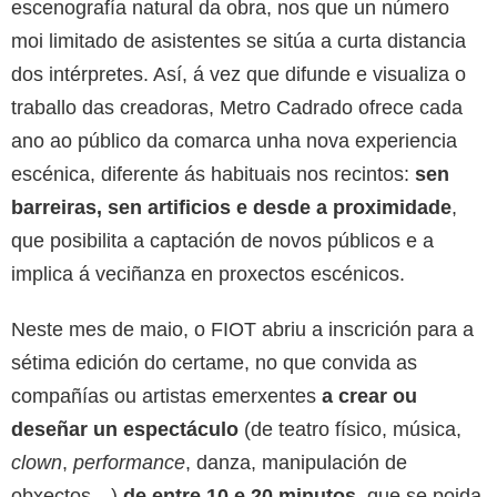
escenografía natural da obra, nos que
un número
moi limitado de
asistentes se sitúa a curta distancia
dos intérpretes. Así, á vez que difunde e visualiza o
traballo das creadoras,
Metro Cadrado ofrece cada
ano ao público da comarca unha nova experiencia
escénica, diferente ás habituais nos recintos:
sen
barreiras, sen artificios e desde a proximidade
,
que posibilita a captación de novos públicos e a
implica á veciñanza en proxectos escénicos.
Neste mes de maio, o FIOT abriu a inscrición para a
sétima edición do certame, no que convida as
compañías ou artistas emerxentes
a crear ou
deseñar un espectáculo
(de teatro físico, música,
clown
,
performance
, danza, manipulación de
obxectos…)
de entre 10 e 20 minutos
, que se poida