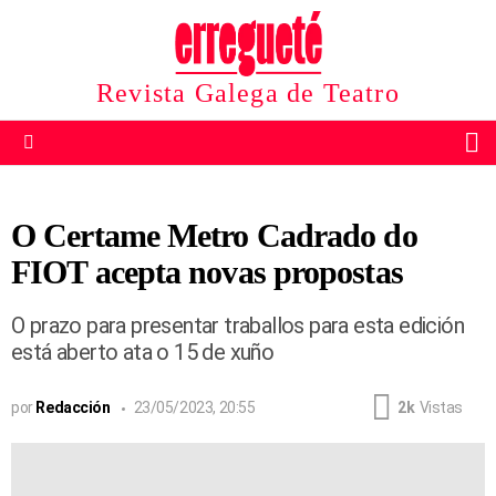
Revista Galega de Teatro
B
Menu
O Certame Metro Cadrado do
FIOT acepta novas propostas
O prazo para presentar traballos para esta edición
está aberto ata o 15 de xuño
por
Redacción
23/05/2023, 20:55
2k
Vistas