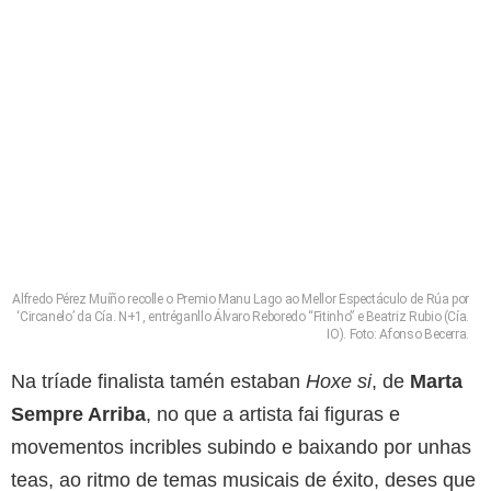
Alfredo Pérez Muíño recolle o Premio Manu Lago ao Mellor Espectáculo de Rúa por
‘Circanelo’ da Cía. N+1, entréganllo Álvaro Reboredo “Fitinho” e Beatriz Rubio (Cía.
IO). Foto: Afonso Becerra.
Na tríade finalista tamén estaban
Hoxe si
, de
Marta
Sempre Arriba
, no que a artista fai figuras e
movementos incribles subindo e baixando por unhas
teas, ao ritmo de temas musicais de éxito, deses que