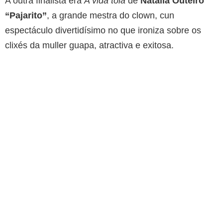
A outra finalista era
A vida tola
de
Natalia Outeiro
“Pajarito”
, a grande mestra do clown, cun
espectáculo divertidísimo no que ironiza sobre os
clixés da muller guapa, atractiva e exitosa.