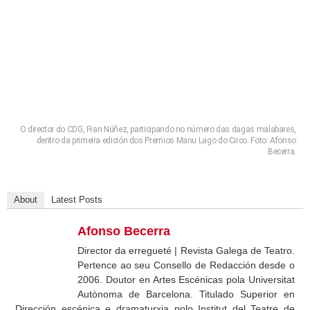
O director do CDG, Fran Núñez, participando no número das dagas malabares,
dentro da primeira edición dos Premios Manu Lago do Circo. Foto: Afonso
Becerra.
About
Latest Posts
Afonso Becerra
Director da erregueté | Revista Galega de Teatro.
Pertence ao seu Consello de Redacción desde o
2006. Doutor en Artes Escénicas pola Universitat
Autònoma de Barcelona. Titulado Superior en
Dirección escénica e dramaturxia polo Institut del Teatre de