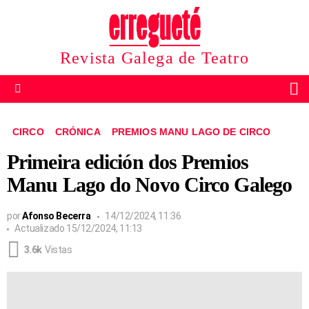
Revista Galega de Teatro
B
Menu
CIRCO
CRÓNICA
PREMIOS MANU LAGO DE CIRCO
Primeira edición dos Premios
Manu Lago do Novo Circo Galego
por
Afonso Becerra
14/12/2024, 11:36
Actualizado
15/12/2024, 11:13
3.6k
Vistas