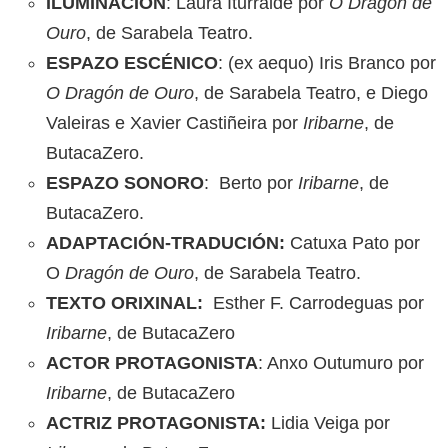
ILUMINACIÓN
: Laura Iturralde por
O Dragón de
Ouro
, de Sarabela Teatro.
ESPAZO ESCÉNICO
: (ex aequo) Iris Branco por
O Dragón de Ouro
, de Sarabela Teatro, e Diego
Valeiras e Xavier Castiñeira por
Iribarne
, de
ButacaZero.
ESPAZO SONORO
: Berto por
Iribarne
, de
ButacaZero.
ADAPTACIÓN-TRADUCIÓN:
Catuxa Pato por
O
Dragón de Ouro
, de Sarabela Teatro.
TEXTO ORIXINAL:
Esther F. Carrodeguas por
Iribarne
, de ButacaZero
ACTOR PROTAGONISTA
: Anxo Outumuro por
Iribarne
, de ButacaZero
ACTRIZ PROTAGONISTA:
Lidia Veiga por