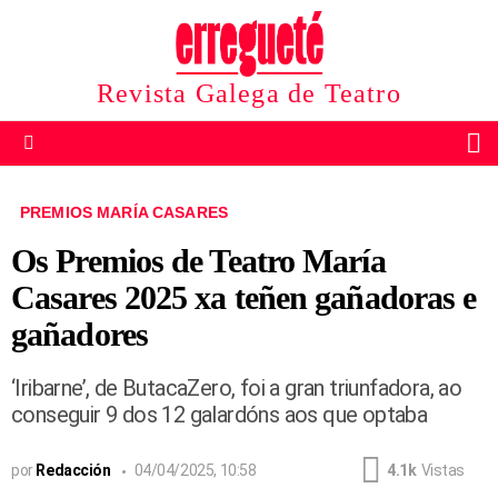
Revista Galega de Teatro
B
Menu
PREMIOS MARÍA CASARES
Os Premios de Teatro María
Casares 2025 xa teñen gañadoras e
gañadores
‘Iribarne’, de ButacaZero, foi a gran triunfadora, ao
conseguir 9 dos 12 galardóns aos que optaba
por
Redacción
04/04/2025, 10:58
4.1k
Vistas