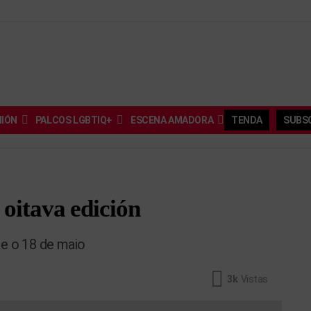
NIÓN
PALCOS LGBTIQ+
ESCENA AMADORA
TENDA
SUBSC
 oitava edición
 e o 18 de maio
3k
Vistas