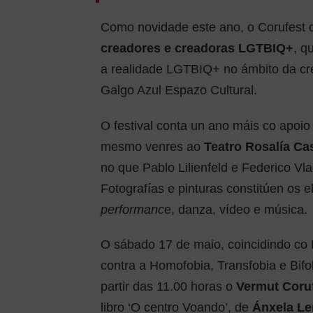
Como novidade este ano, o Corufest 
creadores e creadoras LGTBIQ+
, q
a realidade LGTBIQ+ no ámbito da cre
Galgo Azul Espazo Cultural.
O festival conta un ano máis co apoi
mesmo venres ao
Teatro Rosalía Ca
no que Pablo Lilienfeld e Federico Vla
Fotografías e pinturas constitúen os 
performanc
e, danza, vídeo e música.
O sábado 17 de maio, coincidindo co 
contra a Homofobia, Transfobia e Bifo
partir das 11.00 horas o
Vermut Coru
libro ‘O centro Voando’, de
Ánxela L