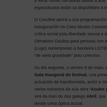
e xerar novas narrativas desde a arte 
espectáculos están xa dispoñibles a tr
O Corufest abrirá a súa programación
inauguración na Casa Museo Casare
crítica social pola liberdade sexual e
Obradoiro Daulloa para persoas con 
(Lugo) reinterpretan a bandeira LGTB
“de seria gravidade” polo colectivo.
Ao día seguinte, o venres 9 de maio, 
Gala Inaugural do festival
, coa pres
actuación da transformista, actriz e 
varios extractos da súa obra
‘Azules 
virá da man do dúo galego
Abril
, que
desde unha óptica actual.