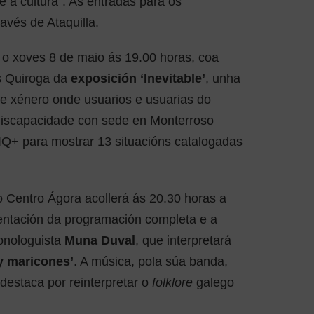
e a cultura”. As entradas para os
avés de Ataquilla.
 o xoves 8 de maio ás 19.00 horas, coa
s Quiroga da
exposición ‘Inevitable’
, unha
 de xénero onde usuarios e usuarias do
discapacidade con sede en Monterroso
IQ+ para mostrar 13 situacións catalogadas
o Centro Ágora acollerá ás 20.30 horas a
entación da programación completa e a
monologuista
Muna Duval
, que interpretará
y maricones’
. A música, pola súa banda,
 destaca por reinterpretar o
folklore
galego