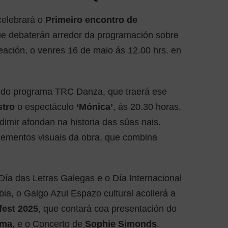
celebrará o
Primeiro encontro de
ue debaterán arredor da programación sobre
ación, o venres 16 de maio ás 12.00 hrs. en
o do programa TRC Danza, que traerá ese
stro
o espectáculo
‘Mónica’
, ás 20.30 horas,
dimir afondan na historia das súas nais.
elementos visuais da obra, que combina
Día das Letras Galegas e o Día Internacional
bia, o Galgo Azul Espazo cultural acollerá a
fest 2025
, que contará coa presentación do
ema
, e o Concerto de
Sophie Simonds
.