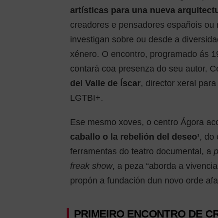
artísticas para una nueva arquitectu
creadores e pensadores españois ou r
investigan sobre ou desde a diversida
xénero. O encontro, programado ás 
contará coa presenza do seu autor, Cé
del Valle de Íscar
, director xeral pa
LGTBI+.
Ese mesmo xoves, o centro Ágora aco
caballo o la rebelión del deseo’
, do
ferramentas do teatro documental, a
freak show
, a peza “aborda a vivenci
propón a fundación dun novo orde af
PRIMEIRO ENCONTRO DE C