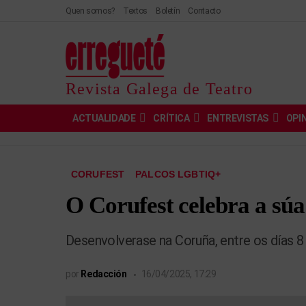
Quen somos?
Textos
Boletín
Contacto
Revista Galega de Teatro
ACTUALIDADE
CRÍTICA
ENTREVISTAS
OPI
CORUFEST
PALCOS LGBTIQ+
O Corufest celebra a súa
Desenvolverase na Coruña, entre os días 8
por
Redacción
16/04/2025, 17:29