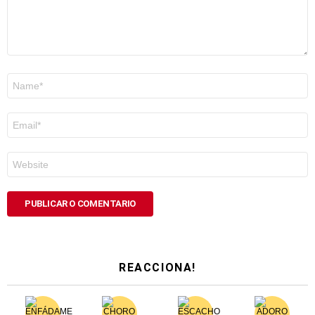
Nome
*
Correo
electrónico
*
Web
REACCIONA!