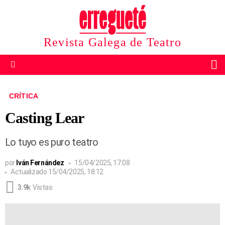
Revista Galega de Teatro
B
Menu
CRÍTICA
Casting Lear
Lo tuyo es puro teatro
por
Iván Fernández
15/04/2025, 17:08
Actualizado
15/04/2025, 18:12
3.9k
Vistas