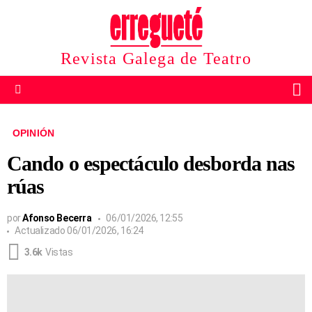
Revista Galega de Teatro
B
Menu
OPINIÓN
Cando o espectáculo desborda nas
rúas
por
Afonso Becerra
06/01/2026, 12:55
Actualizado
06/01/2026, 16:24
3.6k
Vistas