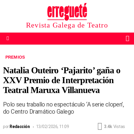
Revista Galega de Teatro
B
Menu
PREMIOS
Natalia Outeiro ‘Pajarito’ gaña o
XXV Premio de Interpretación
Teatral Maruxa Villanueva
Polo seu traballo no espectáculo ‘A serie clopen’,
do Centro Dramático Galego
por
Redacción
13/02/2026, 11:09
3.4k
Vistas