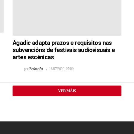
Agadic adapta prazos e requisitos nas
subvencións de festivais audiovisuais e
artes escénicas
por
Redacción
18/07/2020, 07:00
VER MÁIS