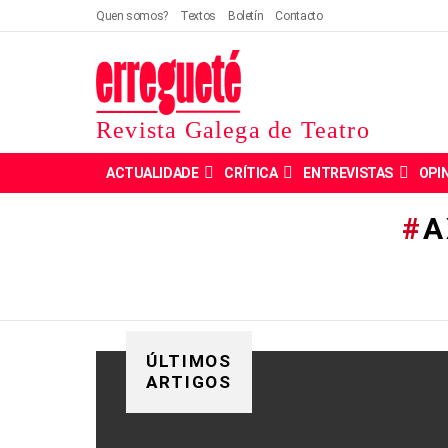
Quen somos?
Textos
Boletín
Contacto
Revista Galega de Teatro
ACTUALIDADE
CRÍTICA
ENTREVISTAS
OPI
A
ÚLTIMOS
ARTIGOS