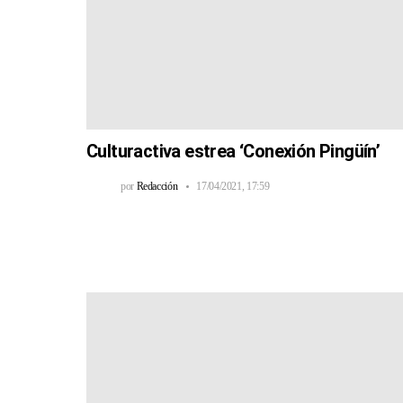
Culturactiva estrea ‘Conexión Pingüín’
por
Redacción
17/04/2021, 17:59