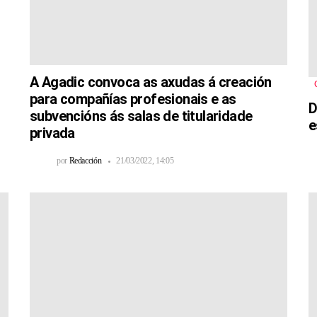
A Agadic convoca as axudas á creación
para compañías profesionais e as
D
subvencións ás salas de titularidade
e
privada
por
Redacción
21/03/2022, 14:05