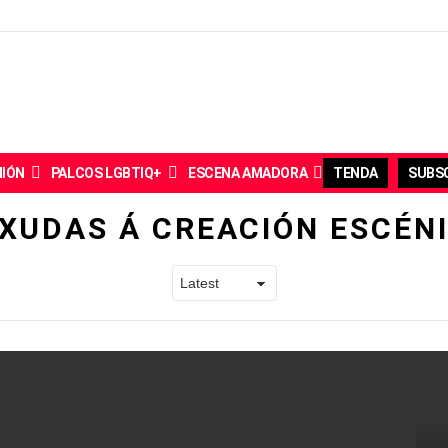
NIÓN
PALCOS LGBTIQ+
ESCENA AMADORA
TENDA
SUBSC
XUDAS Á CREACIÓN ESCÉN