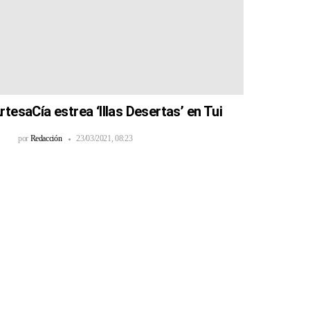
rtesaCía estrea ‘Illas Desertas’ en Tui
por
Redacción
23/03/2021, 08:23