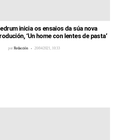
edrum inicia os ensaios da súa nova
rodución, ‘Un home con lentes de pasta’
por
Redacción
20/04/2021, 10:33