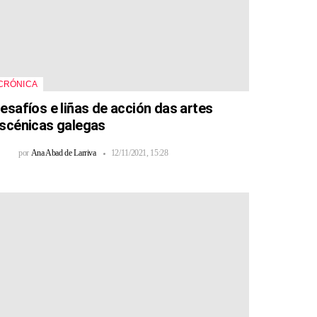
CRÓNICA
esafíos e liñas de acción das artes
scénicas galegas
por
Ana Abad de Larriva
12/11/2021, 15:28