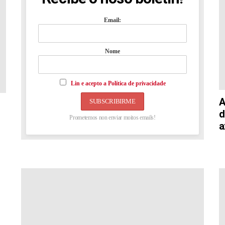
Email:
Nome
Lin e acepto a Política de privacidade
A
d
Prometemos non enviar moitos emails!
a