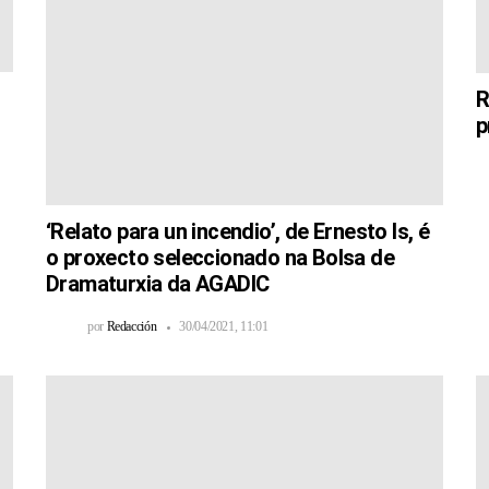
R
p
‘Relato para un incendio’, de Ernesto Is, é
o proxecto seleccionado na Bolsa de
Dramaturxia da AGADIC
por
Redacción
30/04/2021, 11:01