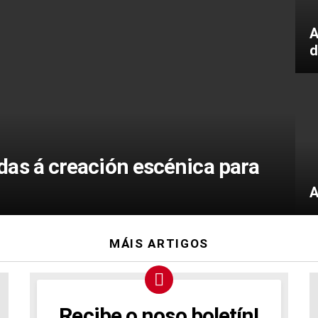
A
d
das á creación escénica para
A
MÁIS ARTIGOS
Recibe o noso boletín!
NEWSLETTER