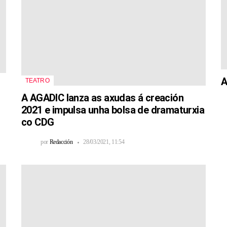
A
TEATRO
A AGADIC lanza as axudas á creación
2021 e impulsa unha bolsa de dramaturxia
co CDG
por
Redacción
28/03/2021, 11:54