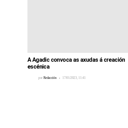
A Agadic convoca as axudas á creación
escénica
por
Redacción
17/01/2023, 11:41