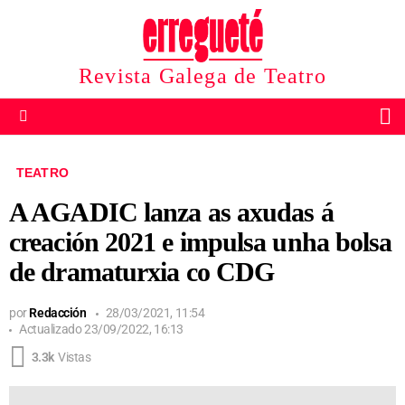
Revista Galega de Teatro
B
Menu
TEATRO
A AGADIC lanza as axudas á
creación 2021 e impulsa unha bolsa
de dramaturxia co CDG
por
Redacción
28/03/2021, 11:54
Actualizado
23/09/2022, 16:13
3.3k
Vistas