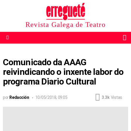
Revista Galega de Teatro
B
Menu
Comunicado da AAAG
reivindicando o inxente labor do
programa Diario Cultural
por
Redacción
10/05/2018, 09:05
3.3k
Vistas