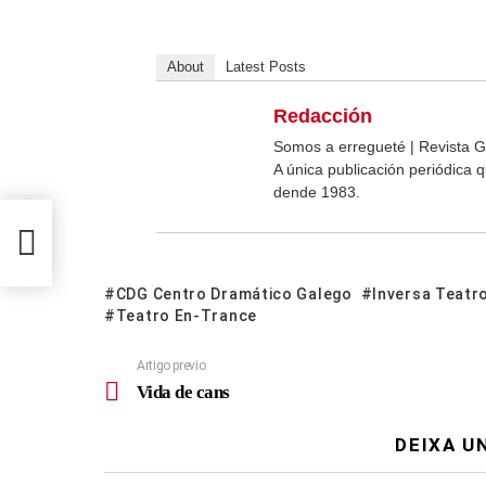
About
Latest Posts
Redacción
Somos a erregueté | Revista G
A única publicación periódica
dende 1983.
CDG Centro Dramático Galego
Inversa Teatr
Teatro En-Trance
Artigo previo
Vida de cans
DEIXA U