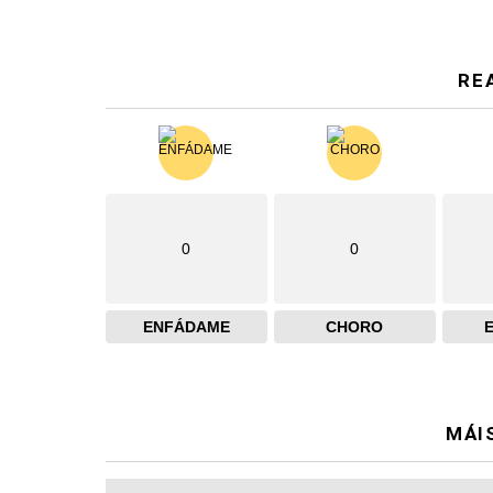
RE
0
0
ENFÁDAME
CHORO
MÁI