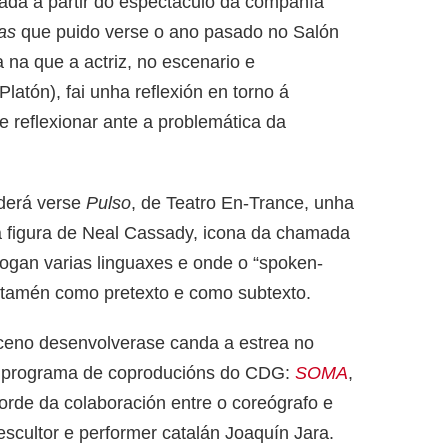
zada a partir do espectáculo da compañía
as
que puido verse o ano pasado no Salón
 na que a actriz, no escenario e
atón), fai unha reflexión en torno á
 reflexionar ante a problemática da
oderá verse
Pulso
, de Teatro En-Trance, unha
a figura de Neal Cassady, icona da chamada
ogan varias linguaxes e onde o “spoken-
 tamén como pretexto e como subtexto.
ceno desenvolverase canda a estrea no
o programa de coproducións do CDG:
SOMA
,
rde da colaboración entre o coreógrafo e
escultor e performer catalán Joaquín Jara.