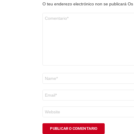
O teu enderezo electrónico non se publicará
Os
Comentario
*
Nome
*
Correo
electrónico
*
Web