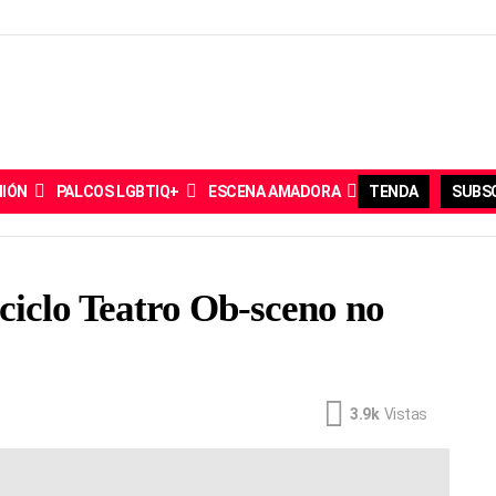
NIÓN
PALCOS LGBTIQ+
ESCENA AMADORA
TENDA
SUBSC
ciclo Teatro Ob-sceno no
3.9k
Vistas