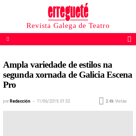
Revista Galega de Teatro
B
Menu
Ampla variedade de estilos na
segunda xornada de Galicia Escena
Pro
por
Redacción
11/06/2019, 01:32
2.4k
Vistas