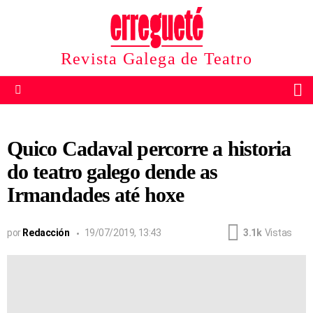
Revista Galega de Teatro
B
Menu
Quico Cadaval percorre a historia
do teatro galego dende as
Irmandades até hoxe
por
Redacción
19/07/2019, 13:43
3.1k
Vistas