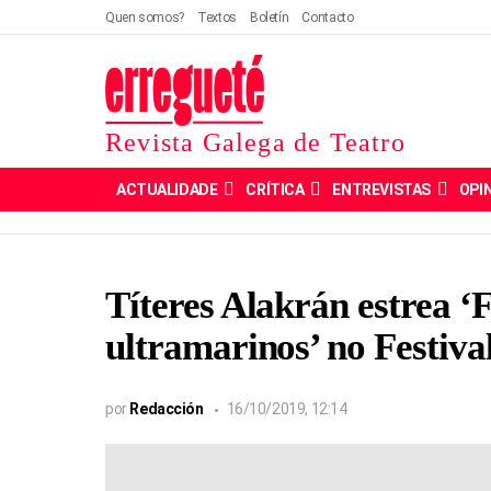
Quen somos?
Textos
Boletín
Contacto
Revista Galega de Teatro
ACTUALIDADE
CRÍTICA
ENTREVISTAS
OPI
Títeres Alakrán estrea ‘
ultramarinos’ no Festiva
por
Redacción
16/10/2019, 12:14