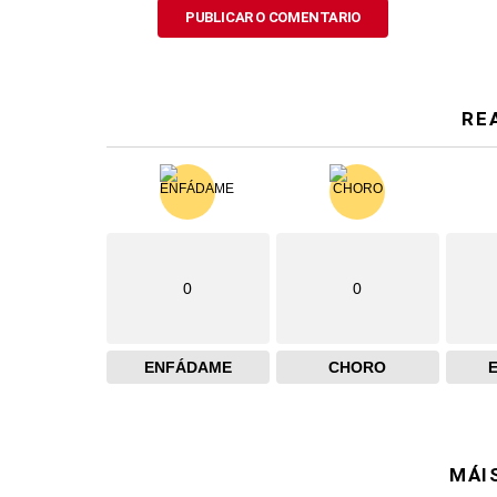
RE
0
0
ENFÁDAME
CHORO
MÁI