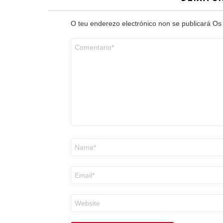
O teu enderezo electrónico non se publicará
Os
Comentario
*
Nome
*
Correo
electrónico
*
Web