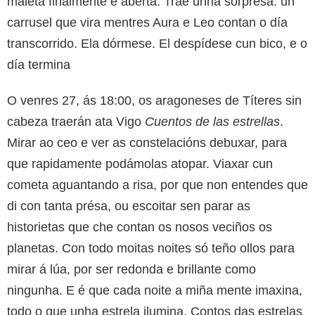
maleta finalmente é aberta. Trae unha sorpresa: un
carrusel que vira mentres Aura e Leo contan o día
transcorrido. Ela dórmese. El despídese cun bico, e o
día termina
O venres 27, ás 18:00, os aragoneses de Títeres sin
cabeza traerán ata Vigo
Cuentos de las estrellas
.
Mirar ao ceo e ver as constelacións debuxar, para
que rapidamente podámolas atopar. Viaxar cun
cometa aguantando a risa, por que non entendes que
di con tanta présa, ou escoitar sen parar as
historietas que che contan os nosos veciños os
planetas. Con todo moitas noites só teño ollos para
mirar á lúa, por ser redonda e brillante como
ningunha. E é que cada noite a miña mente imaxina,
todo o que unha estrela ilumina. Contos das estrelas