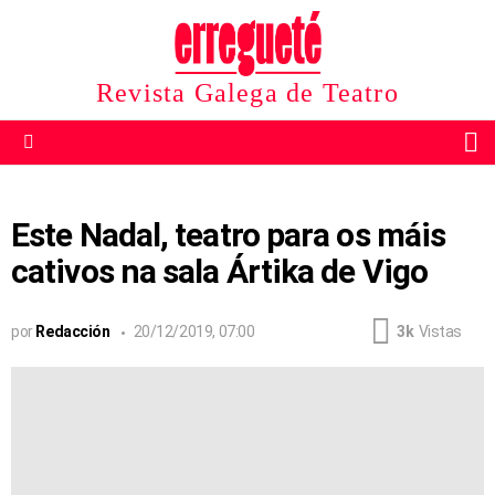
Revista Galega de Teatro
B
Menu
Este Nadal, teatro para os máis
cativos na sala Ártika de Vigo
por
Redacción
20/12/2019, 07:00
3k
Vistas