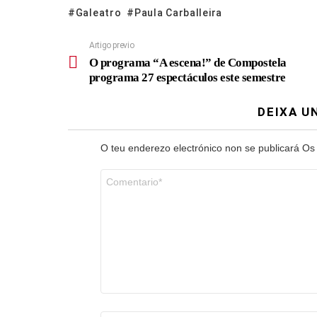
Galeatro
Paula Carballeira
Artigo previo
O programa “A escena!” de Compostela
programa 27 espectáculos este semestre
DEIXA U
O teu enderezo electrónico non se publicará
Os
Comentario
*