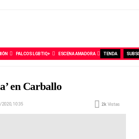
NIÓN
PALCOS LGBTIQ+
ESCENA AMADORA
TENDA
SUBSC
a’ en Carballo
/2020, 10:35
2k
Vistas