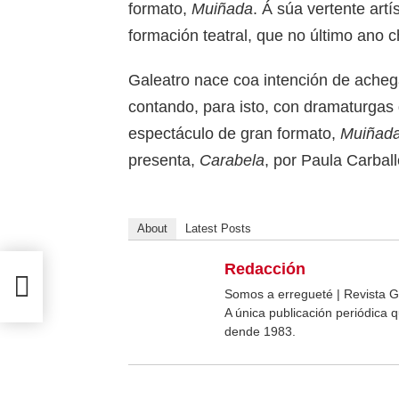
formato,
Muiñada
. Á súa vertente art
formación teatral, que no último an
Galeatro nace coa intención de achegar
contando, para isto, con dramaturgas g
espectáculo de gran formato,
Muiñad
presenta,
Carabela
, por Paula Carball
About
Latest Posts
Redacción
Somos a erregueté | Revista G
A única publicación periódica
dende 1983.