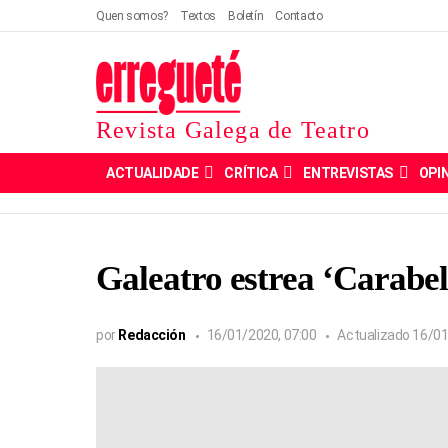
Quen somos?
Textos
Boletín
Contacto
Revista Galega de Teatro
ACTUALIDADE
CRÍTICA
ENTREVISTAS
OPI
Galeatro estrea ‘Carabel
por
Redacción
16/01/2020, 07:00
Actualizado
16/01