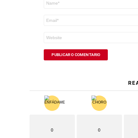
Nome
*
Correo
electrónico
*
Web
RE
0
0