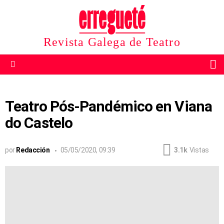
Revista Galega de Teatro
B
Menu
Teatro Pós-Pandémico en Viana
do Castelo
por
Redacción
05/05/2020, 09:39
3.1k
Vistas