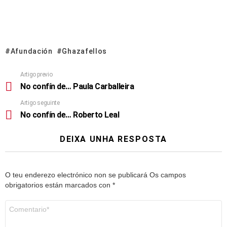
Afundación
Ghazafellos
Artigo previo
No confín de… Paula Carballeira
Artigo seguinte
No confín de… Roberto Leal
DEIXA UNHA RESPOSTA
O teu enderezo electrónico non se publicará
Os campos
obrigatorios están marcados con
*
Comentario
*