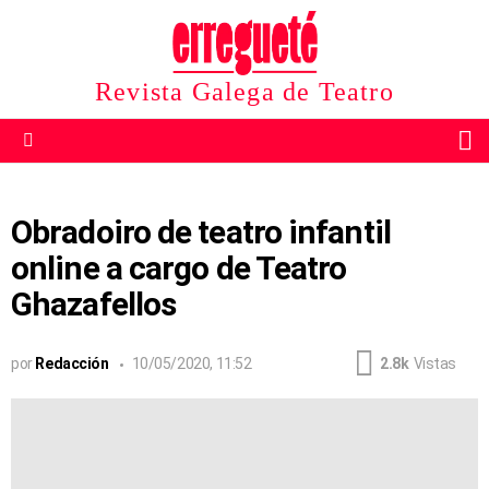
Revista Galega de Teatro
B
Menu
Obradoiro de teatro infantil
online a cargo de Teatro
Ghazafellos
por
Redacción
10/05/2020, 11:52
2.8k
Vistas