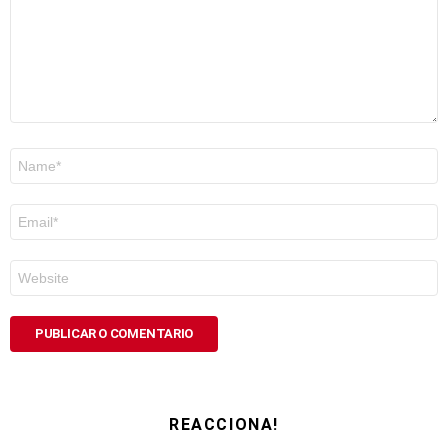
Nome
*
Correo
electrónico
*
Web
REACCIONA!