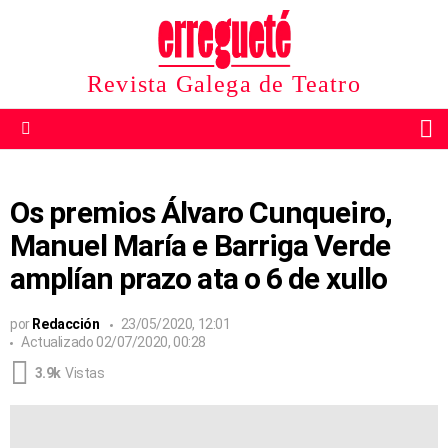
Revista Galega de Teatro
B
Menu
Os premios Álvaro Cunqueiro,
Manuel María e Barriga Verde
amplían prazo ata o 6 de xullo
por
Redacción
23/05/2020, 12:01
Actualizado
02/07/2020, 00:28
3.9k
Vistas