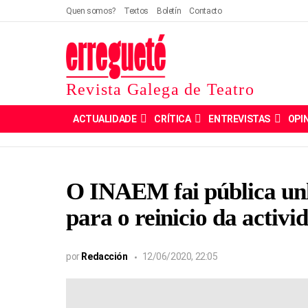
Quen somos?
Textos
Boletín
Contacto
Revista Galega de Teatro
ACTUALIDADE
CRÍTICA
ENTREVISTAS
OPI
O INAEM fai pública unh
para o reinicio da activi
por
Redacción
12/06/2020, 22:05