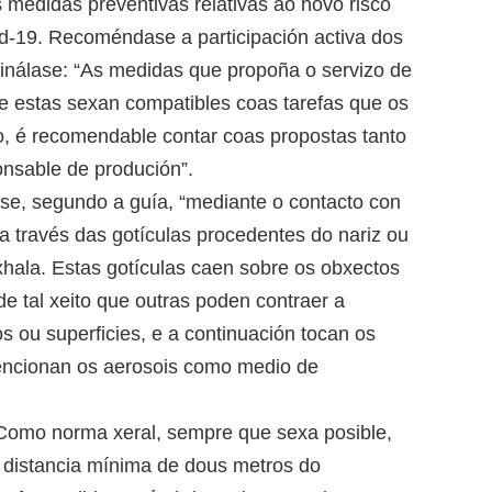
s medidas preventivas relativas ao novo risco
id-19. Recoméndase a participación activa dos
sinálase: “As medidas que propoña o servizo de
e estas sexan compatibles coas tarefas que os
go, é recomendable contar coas propostas tanto
onsable de produción”.
se, segundo a guía, “mediante o contacto con
 a través das gotículas procedentes do nariz ou
xhala. Estas gotículas caen sobre os obxectos
de tal xeito que outras poden contraer a
 ou superficies, e a continuación tocan os
mencionan os aerosois como medio de
 Como norma xeral, sempre que sexa posible,
a distancia mínima de dous metros do