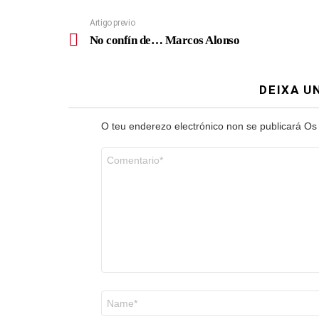
Artigo previo
No confín de… Marcos Alonso
DEIXA U
O teu enderezo electrónico non se publicará
Os
Comentario
*
Nome
*