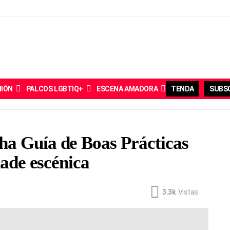
NIÓN
PALCOS LGBTIQ+
ESCENA AMADORA
TENDA
SUBSC
a Guía de Boas Prácticas
dade escénica
3.3k
Vistas