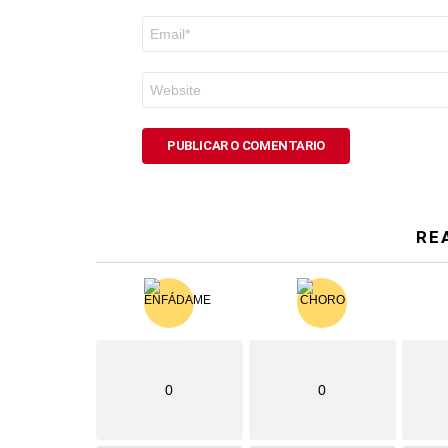
Correo
electrónico
*
Web
RE
0
0