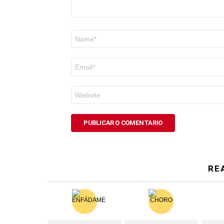
Nome
*
Correo
electrónico
*
Web
RE