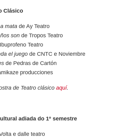
o Clásico
na mata
de Ay Teatro
eños son
de Tropos Teatro
Ibuprofeno Teatro
da el juego
de CNTC e Noviembre
es
de Pedras de Cartón
mikaze producciones
ostra de Teatro clásico
aquí
.
ltural adiada do 1º semestre
olta e dalle teatro