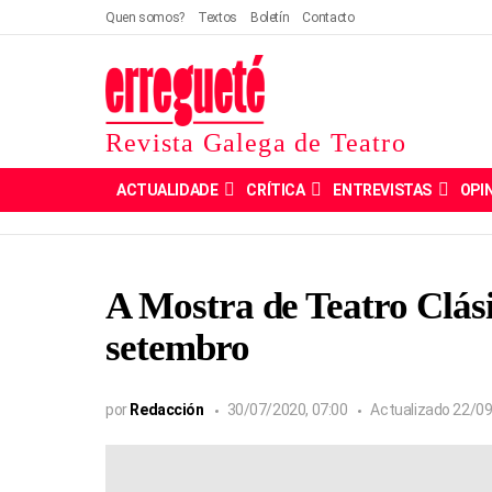
Quen somos?
Textos
Boletín
Contacto
Revista Galega de Teatro
ACTUALIDADE
CRÍTICA
ENTREVISTAS
OPI
A Mostra de Teatro Clás
setembro
por
Redacción
30/07/2020, 07:00
Actualizado
22/09