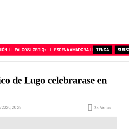
NIÓN
PALCOS LGBTIQ+
ESCENA AMADORA
TENDA
SUBSC
ico de Lugo celebrarase en
/2020, 20:28
2k
Vistas