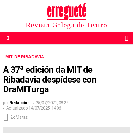
Revista Galega de Teatro
B
Menu
MIT DE RIBADAVIA
A 37ª edición da MIT de
Ribadavia despídese con
DraMITurga
por
Redacción
25/07/2021, 08:22
Actualizado
14/07/2025, 14:06
2k
Vistas