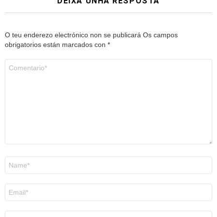
DEIXA UNHA RESPOSTA
O teu enderezo electrónico non se publicará
Os campos
obrigatorios están marcados con
*
Comentario
*
Nome
*
Correo
electrónico
*
Web